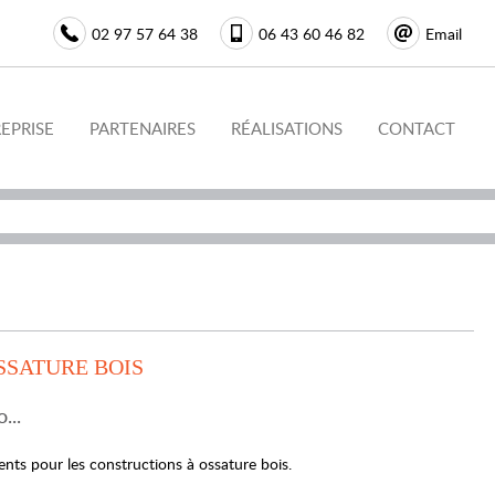
02 97 57 64 38
06 43 60 46 82
Email
REPRISE
PARTENAIRES
RÉALISATIONS
CONTACT
BÉTON CELLULAIRE
MAISON PASSIVE
BÉTON BANCHÉ
TRADITIONNELLE
RÉNOVATION
SSATURE BOIS
...
nts pour les constructions à ossature bois.